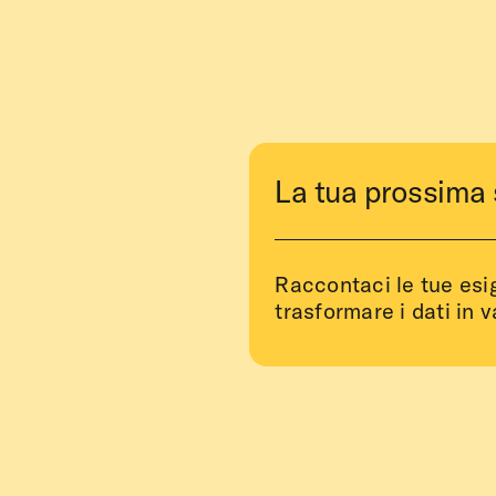
La tua prossima 
Raccontaci le tue es
trasformare i dati in v