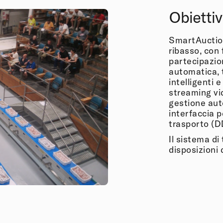
Obiettiv
SmartAuction
ribasso, con
partecipazio
automatica, t
intelligenti 
streaming vi
gestione aut
interfaccia p
trasporto (D
Il sistema di
disposizion