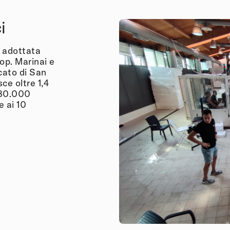
i
è adottata
op. Marinai e
cato di San
ce oltre 1,4
 480.000
e ai 10