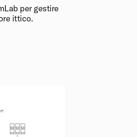
amLab per gestire
re ittico.